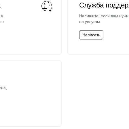
а
Служба поддер
мя
Напишите, если вам нужн
он.
по услугам.
Написать
ена,